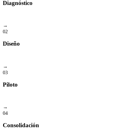
Diagnóstico
Evalúa tu ecosistema actual. ¿Tienes lo básico para comenzar?
→
02
Diseño
Co-diseña la arquitectura de tu centro de innovación.
→
03
Piloto
Lanza con un equipo pequeño, aprende rápido.
→
04
Consolidación
Escala, institucionaliza y conecta con el ecosistema.