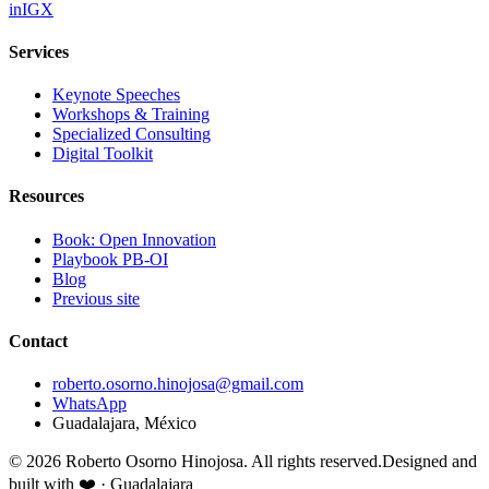
in
IG
X
Services
Keynote Speeches
Workshops & Training
Specialized Consulting
Digital Toolkit
Resources
Book: Open Innovation
Playbook PB-OI
Blog
Previous site
Contact
roberto.osorno.hinojosa@gmail.com
WhatsApp
Guadalajara, México
©
2026
Roberto Osorno Hinojosa.
All rights reserved.
Designed and
built with
❤️ · Guadalajara