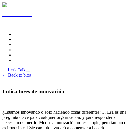
Roberto Osorno
Innovación y tecnología
About
Services
Book
Playbook
Blog
Contact
ES
Let's Talk
←
Back to blog
Cap. 6
Indicadores de innovación
Roberto Osorno Hinojosa ·
2025-06-19
¿Estamos innovando o solo haciendo cosas diferentes?… Esa es una
pregunta clave para cualquier organización, y para responderla
necesitamos
medir
. Medir la innovación no es simple, pero tampoco
es imposible. Este capítulo ayudará a comenzar a hacerlo.